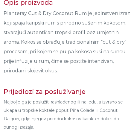
Opis proizvoda
Planteray Cut & Dry Coconut Rum je jedinstven izraz
koji spaja karipski rum s prirodno sušenim kokosom,
stvarajući autentičan tropski profil bez umjetnih
aroma. Kokos se obrađuje tradicionalnim “cut & dry”
procesom, pri kojem se pulpa kokosa suši na suncu
prije infuzije u rum, čime se postiže intenzivan,
prirodan i slojevit okus.
Prijedlozi za posluživanje
Najbolje ga je poslužiti rashlađenog ili na ledu, a izvrsno se
uklapa u tropske koktele poput Piña Colade ili Coconut
Daiquiri, gdje njegov prirodni kokosov karakter dolazi do
punog izražaja.