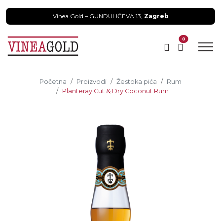
Vinea Gold – GUNDULIĆEVA 13,
Zagreb
0
Početna
Proizvodi
Žestoka pića
Rum
Planteray Cut & Dry Coconut Rum