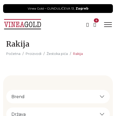
Vinea Gold – GUNDULIĆEVA 13,
Zagreb
0
Rakija
Početna
Proizvodi
Žestoka pića
Rakija
Brend
Država