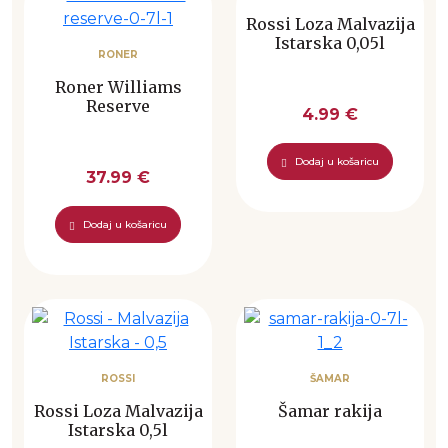
Rossi Loza Malvazija
Istarska 0,05l
RONER
Roner Williams
Reserve
4.99 €
Dodaj u košaricu
37.99 €
Dodaj u košaricu
ROSSI
ŠAMAR
Rossi Loza Malvazija
Šamar rakija
Istarska 0,5l