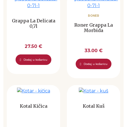
RONER
Grappa La Delicata
Roner Grappa La
0,7l
Morbida
27.50 €
33.00 €
Dodaj u košaricu
Dodaj u košaricu
Kotal Kičica
Kotal Kuš