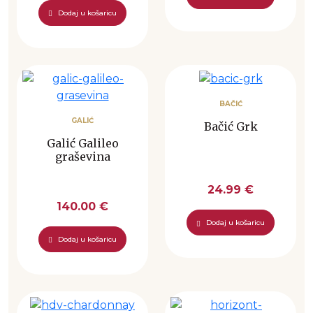
Dodaj u košaricu
BAČIĆ
GALIĆ
Bačić Grk
Galić Galileo
graševina
24.99 €
140.00 €
Dodaj u košaricu
Dodaj u košaricu