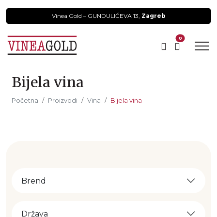
Vinea Gold – GUNDULIĆEVA 13,
Zagreb
0
Bijela vina
Početna
Proizvodi
Vina
Bijela vina
Brend
Država