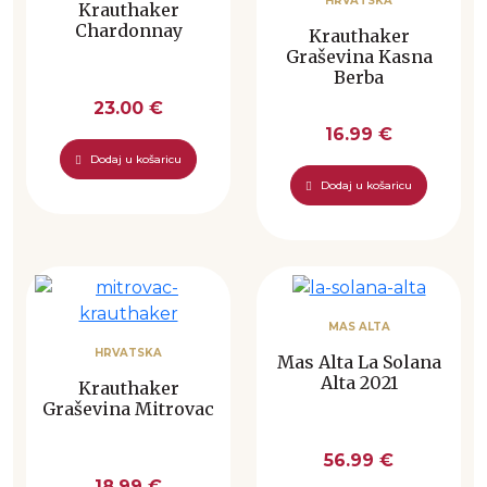
HRVATSKA
Krauthaker
Chardonnay
Krauthaker
Graševina Kasna
Berba
23.00 €
16.99 €
Dodaj u košaricu
Dodaj u košaricu
MAS ALTA
HRVATSKA
Mas Alta La Solana
Alta 2021
Krauthaker
Graševina Mitrovac
56.99 €
18.99 €