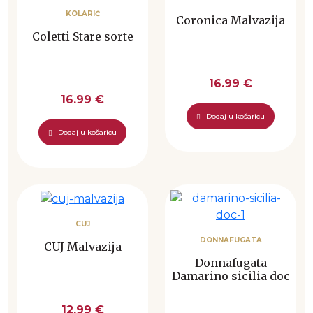
KOLARIĆ
Coronica Malvazija
Coletti Stare sorte
16.99 €
16.99 €
Dodaj u košaricu
Dodaj u košaricu
CUJ
DONNAFUGATA
CUJ Malvazija
Donnafugata
Damarino sicilia doc
12.99 €