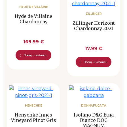
HYDE DE VILLAINE
ZILLINGER
Hyde de Villaine
Chardonnay
Zillinger Horizont
Chardonnay 2021
169.99 €
17.99 €
Dodaj u košaricu
Dodaj u košaricu
HENSCHKE
DONNAFUGATA
Henschke Innes
Isolano D&G Etna
Vineyard Pinot Gris
Bianco DOC
MAGNUM