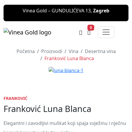
Vinea Gold – GUNDULIĆEVA 13,
Zagreb
0
Početna
Proizvodi
Vina
Desertna vina
Franković Luna Blanca
FRANKOVIĆ
Franković Luna Blanca
Elegantni i zavodljivi muškat koji spaja svježinu i nježnu