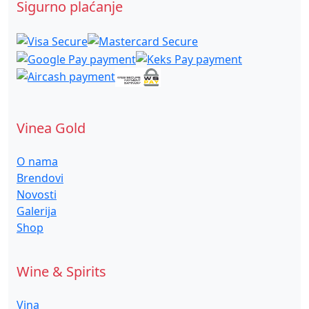
Sigurno plaćanje
Vinea Gold
O nama
Brendovi
Novosti
Galerija
Shop
Wine & Spirits
Vina