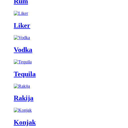
Rum
Liker
Vodka
Tequila
Rakija
Konjak