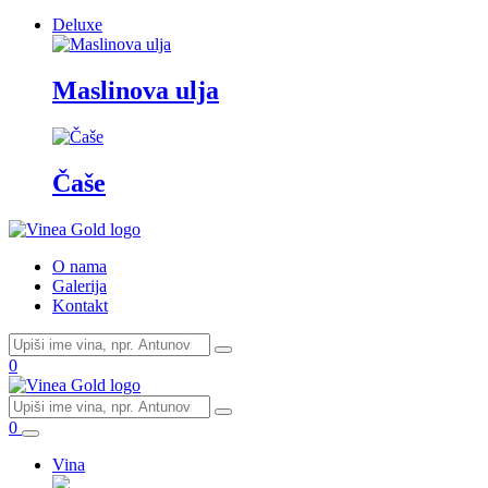
Deluxe
Maslinova ulja
Čaše
O nama
Galerija
Kontakt
0
0
Vina