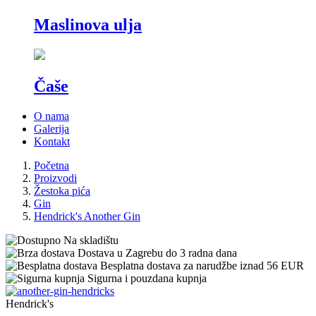
Maslinova ulja
Čaše
O nama
Galerija
Kontakt
Početna
Proizvodi
Žestoka pića
Gin
Hendrick's Another Gin
Na skladištu
Dostava u Zagrebu do 3 radna dana
Besplatna dostava za narudžbe iznad 56 EUR
Sigurna i pouzdana kupnja
Hendrick's