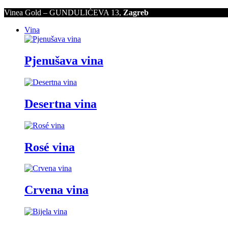
Vinea Gold – GUNDULIĆEVA 13,
Zagreb
Vina
Pjenušava vina
Desertna vina
Rosé vina
Crvena vina