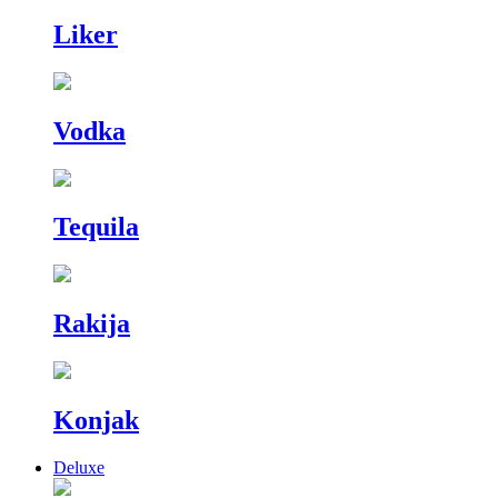
Liker
Vodka
Tequila
Rakija
Konjak
Deluxe