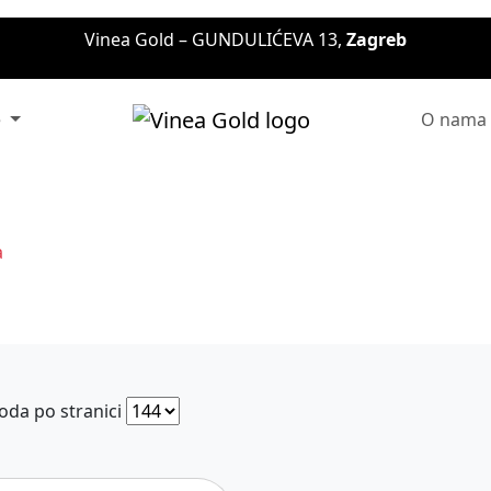
Vinea Gold – GUNDULIĆEVA 13,
Zagreb
e
O nama
a
oda po stranici