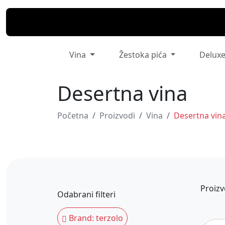
Vina
Žestoka pića
Delux
Desertna vina
Početna
Proizvodi
Vina
Desertna vin
Proizv
Odabrani filteri
Brand: terzolo