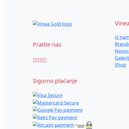
Vine
O na
Pratite nas
Brend
Novos
Galeri
Shop
Sigurno plaćanje