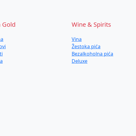
a Gold
Wine & Spirits
ma
Vina
ovi
Žestoka pića
ti
Bezalkoholna pića
ja
Deluxe