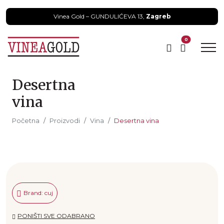
Vinea Gold – GUNDULIĆEVA 13,
Zagreb
0
Desertna
vina
Početna
Proizvodi
Vina
Desertna vina
Brand: cuj
PONIŠTI SVE ODABRANO