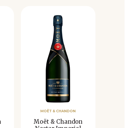
MOËT & CHANDON
n
Moët & Chandon