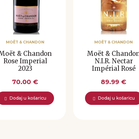
MOËT & CHANDON
MOËT & CHANDON
Moët & Chandon
Moët & Chando
Rose Imperial
N.I.R. Nectar
2023
Impérial Rosé
70.00 €
89.99 €
Dodaj u košaricu
Dodaj u košaricu