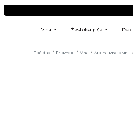
Vina
Žestoka pića
Del
Početna
Proizvodi
Vina
Aromatizirana vina