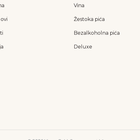
ma
Vina
ovi
Žestoka pića
ti
Bezalkoholna pića
ja
Deluxe