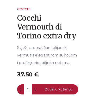
COCCHI
Cocchi
Vermouth di
Torino extra dry
Svjež i aromatičan talijanski
vermut s elegantnom suhoćom
i profinjenim biljnim notama.
37.50 €
Dodaj u košaricu