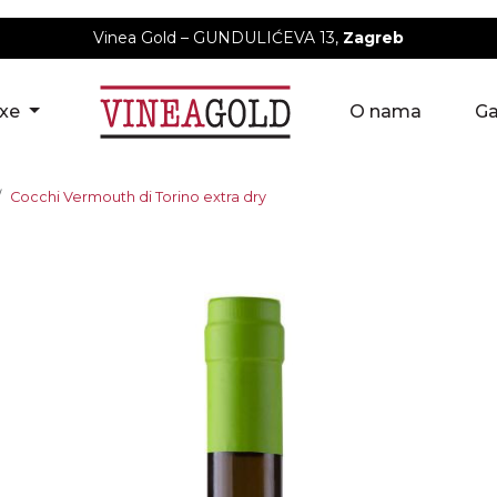
Vinea Gold – GUNDULIĆEVA 13,
Zagreb
uxe
O nama
Ga
Cocchi Vermouth di Torino extra dry