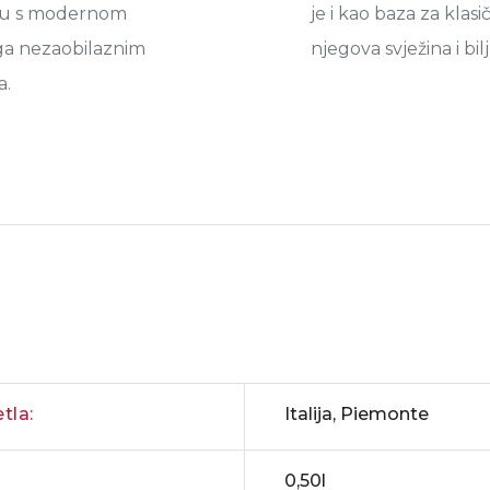
ru s modernom
je i kao baza za klas
 ga nezaobilaznim
njegova svježina i bi
a.
tla:
Italija, Piemonte
0,50l